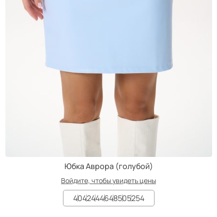
Юбка Аврора (голубой)
Войдите, чтобы увидеть цены
40
42
44
46
48
50
52
54