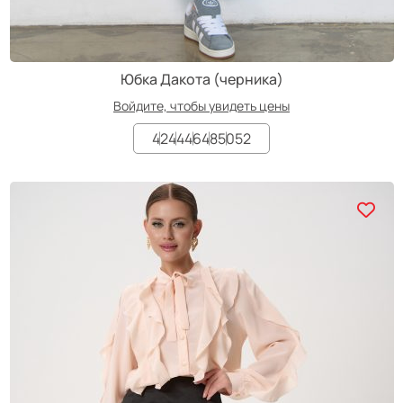
Юбка Дакота (черника)
Войдите, чтобы увидеть цены
42
44
46
48
50
52