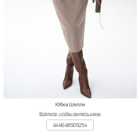
Юбка Шелли
Войдите, чтобы увидеть цены
44
46
48
50
52
54