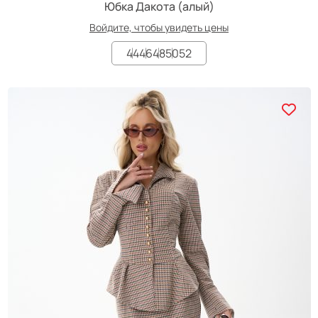
Юбка Дакота (алый)
Войдите, чтобы увидеть цены
44
46
48
50
52