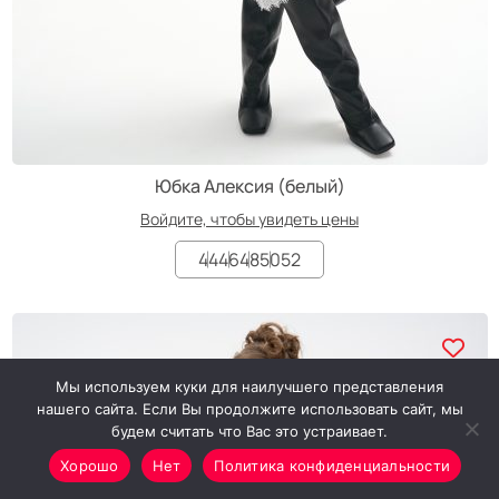
Юбка Алексия (белый)
Войдите, чтобы увидеть цены
44
46
48
50
52
Мы используем куки для наилучшего представления
нашего сайта. Если Вы продолжите использовать сайт, мы
будем считать что Вас это устраивает.
Хорошо
Нет
Политика конфиденциальности
Минимальный заказ от 7000₽