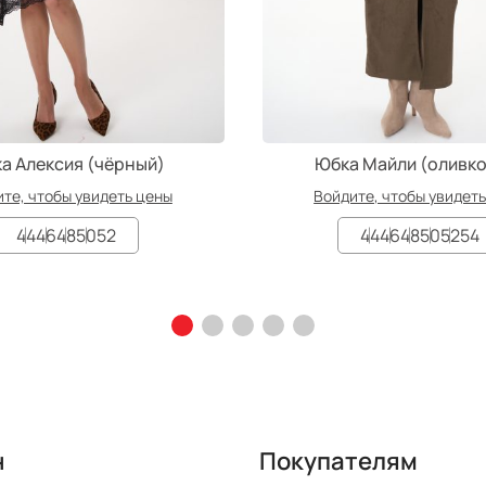
а Алексия (чёрный)
Юбка Майли (оливк
те, чтобы увидеть цены
Войдите, чтобы увидет
44
46
48
50
52
44
46
48
50
52
54
н
Покупателям