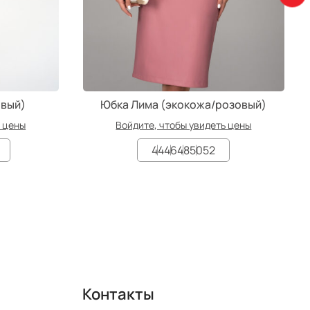
овый)
Юбка Лима (экокожа/розовый)
ь цены
Войдите, чтобы увидеть цены
44
46
48
50
52
Контакты