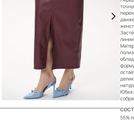
р
точну
>
перех
движе
женст
Застё
линии
Матер
полиэ
облад
форму
остаё
делик
натур
Юбка 
собра
СОСТ
55% п