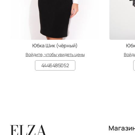
Юбка Шик (чёрный)
Юбк
Войдите, чтобы увидеть цены
Войди
44
46
48
50
52
ELZA
Магази