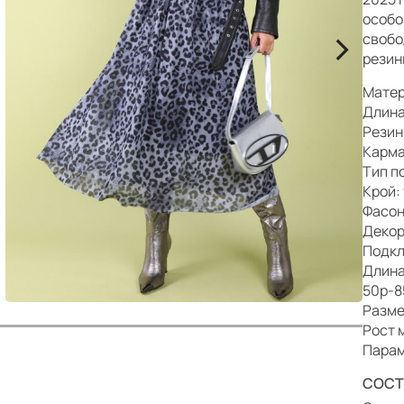
р
особо
>
свобо
резин
Матер
Длина
Резин
Карма
Тип п
Крой:
Фасон
Декор
Подкл
Длина
50р-8
Разме
Рост 
Парам
СОСТ