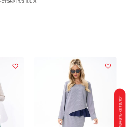
-стрейч п/э 100%
Скачать каталог