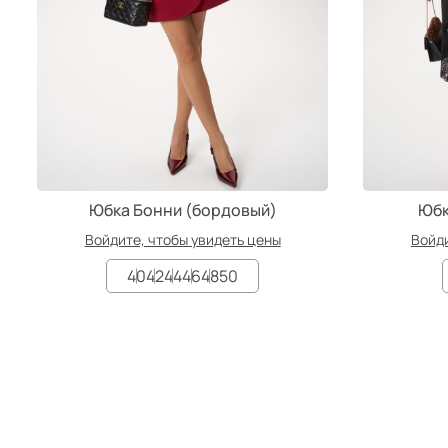
Юбка Бонни (бордовый)
Юбк
Войдите, чтобы увидеть цены
Войди
40
42
44
46
48
50