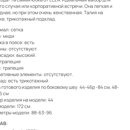
го случая или корпоративной встречи. Она легкая и
дная, но при этом очень женственная. Талия на
ке, трикотажный подклад.
иал: сетка
: миди
ка в поясе: есть
ны: отсутствуют
осадки: высокий.
 трапеция
: трапеция
ативные элементы: отсутствуют.
ад: есть трикотажный
 готового изделия по боковому шву: 44-46р -84 см, 48-
5 см
р изделия на модели: 44
модели: 172 см.
етры модели: 88-63-96
АВ: