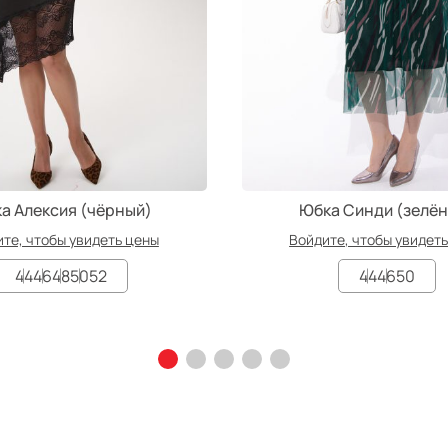
а Алексия (чёрный)
Юбка Синди (зелё
те, чтобы увидеть цены
Войдите, чтобы увидет
44
46
48
50
52
44
46
50