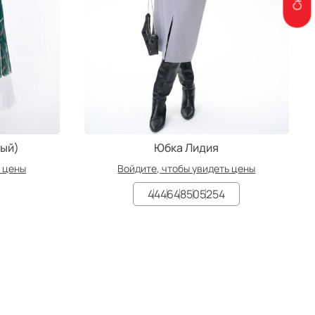
ный)
Юбка Лидия
ь цены
Войдите, чтобы увидеть цены
44
46
48
50
52
54