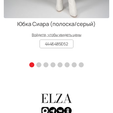
Юбка Сиара (полоска/серый)
Войдите, чтобы увидеть цены
44
46
48
50
52
ELZA