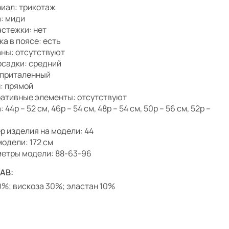
иал: трикотаж
: миди
астежки: нет
ка в поясе: есть
ны: отсутствуют
осадки: средний
 приталенный
: прямой
ативные элементы: отсутствуют
 44р – 52 см, 46р – 54 см, 48р – 54 см, 50р – 56 см, 52р –
р изделия на модели: 44
модели: 172 см
етры модели: 88-63-96
АВ:
0%; вискоза 30%; эластан 10%