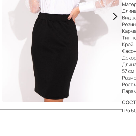
р
Матер
>
Длина
Вид з
Резин
Карма
Тип п
Крой:
Фасон
Декор
Длина:
57 см
Разме
Рост 
Парам
СОСТ
П/э 6