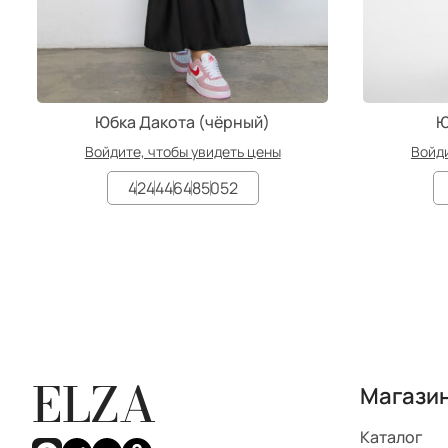
Юбка Дакота (чёрный)
Ю
Войдите, чтобы увидеть цены
Войди
42
44
46
48
50
52
ELZA
Магази
Каталог