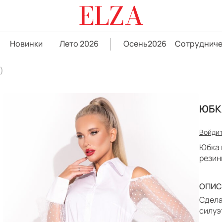
ELZA
Новинки
Лето 2026
Осень2026
Сотрудниче
)
ЮБК
Войдит
Юбка 
резин
ОПИС
Сдела
силуэ