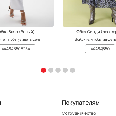
бка Блэр (белый)
Юбка Синди (лео се
те, чтобы увидеть цены
Войдите, чтобы увидет
44
46
48
50
52
54
44
46
48
50
н
Покупателям
Сотрудничество