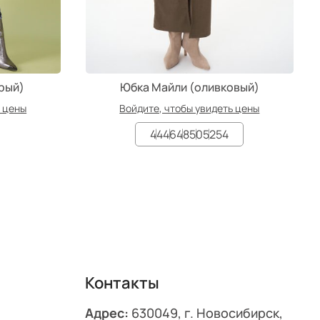
рый)
Юбка Майли (оливковый)
ь цены
Войдите, чтобы увидеть цены
44
46
48
50
52
54
Контакты
Адрес:
630049, г. Новосибирск,