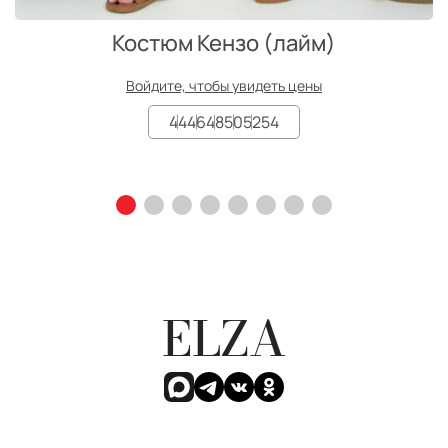
Костюм Кензо (лайм)
Войдите, чтобы увидеть цены
44
46
48
50
52
54
ELZA