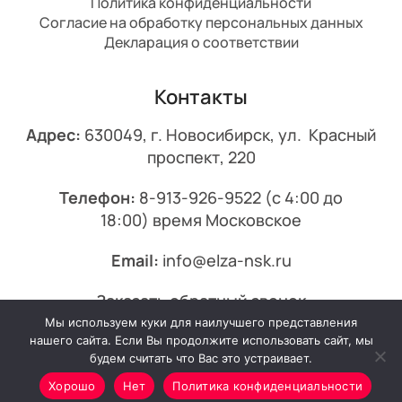
Политика конфиденциальности
Согласие на обработку персональных данных
Декларация о соответствии
Контакты
Адрес:
630049, г. Новосибирск, ул. Красный
проспект, 220
Телефон:
8-913-926-9522
(с 4:00 до
18:00) время Московское
Email:
info@elza-nsk.ru
Заказать обратный звонок
Мы используем куки для наилучшего представления
© 2013-2026 Эльза.
нашего сайта. Если Вы продолжите использовать сайт, мы
будем считать что Вас это устраивает.
Хорошо
Нет
Политика конфиденциальности
Минимальный заказ от 7000₽