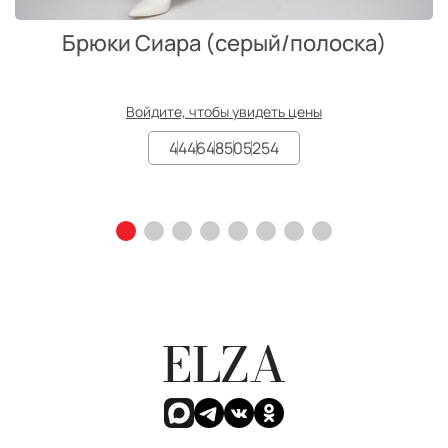
Брюки Сиара (серый/полоска)
Войдите, чтобы увидеть цены
44
46
48
50
52
54
ELZA