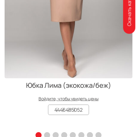
Скачать каталог
Юбка Лима (экокожа/беж)
Войдите, чтобы увидеть цены
44
46
48
50
52