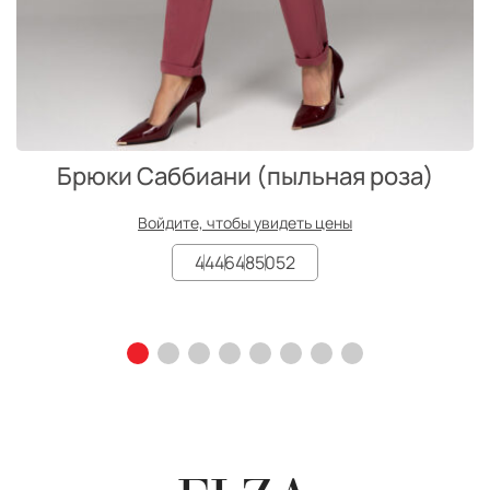
Брюки Саббиани (пыльная роза)
Войдите, чтобы увидеть цены
44
46
48
50
52