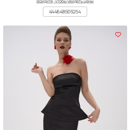
Войдите, чтобы увидеть цены
44
46
48
50
52
54