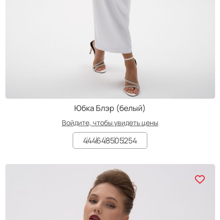
Юбка Блэр (белый)
Войдите, чтобы увидеть цены
44
46
48
50
52
54