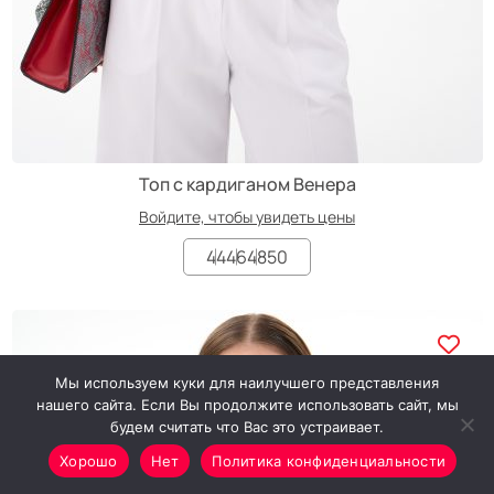
Топ с кардиганом Венера
Войдите, чтобы увидеть цены
44
46
48
50
Мы используем куки для наилучшего представления
нашего сайта. Если Вы продолжите использовать сайт, мы
будем считать что Вас это устраивает.
Хорошо
Нет
Политика конфиденциальности
Минимальный заказ от 7000₽