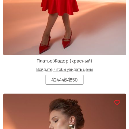
Платье Жадор (красный)
Войдите, чтобы увидеть цены
42
44
46
48
50