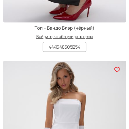
Топ – Бандо Блэр (чёрный)
Войдите, чтобы увидеть цены
44
46
48
50
52
54