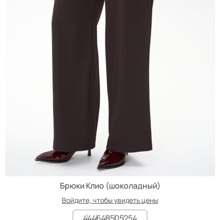
Брюки Клио (шоколадный)
Войдите, чтобы увидеть цены
44
46
48
50
52
54