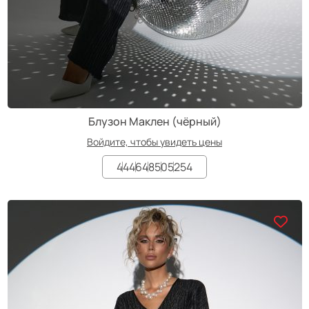
Блузон Маклен (чёрный)
Войдите, чтобы увидеть цены
44
46
48
50
52
54