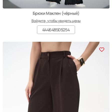
Брюки Маклен (чёрный)
Войдите, чтобы увидеть цены
44
46
48
50
52
54