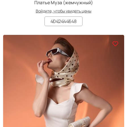
Платье Муза (жемчужный)
Войдите, чтобы увидеть цены
40
42
44
46
48