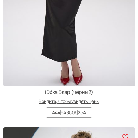
Юбка Блэр (чёрный)
Войдите, чтобы увидеть цены
44
46
48
50
52
54