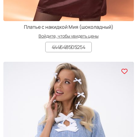
Платье с накидкой Мия (шоколадный)
Войдите, чтобы увидеть цены
44
46
48
50
52
54