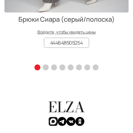
Брюки Сиара (серый/полоска)
Войдите, чтобы увидеть цены
44
46
48
50
52
54
ELZA