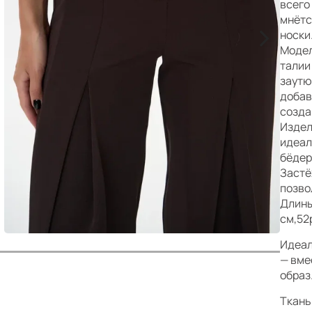
р
всего
мнётс
>
носки
Модел
талии
заутю
добав
созда
Издел
идеал
бёдер
Застё
позво
Длины
см,52
Идеал
— вме
образ
Ткань