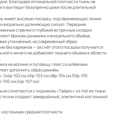
 дня. Благодаря оптимальной плотности ткань не
я и выглядит безупречно даже после длительной
.
ь имеет высокую посадку, подчёркивающую линию
 и визуально удлиняющую силуэт. Передние
женные стрелки и глубокие встречные складки
ляют брюкам динамики и визуального объёма,
вая утончённый, но современный образ.
ие без карманов — за счёт этого посадка получается
ьной и ничего не добавляет лишнего объёма в области
.
жка на молнию и пуговицу, пояс со шлёвками
ляет дополнить образ ремнём.
: (44р-102 см,46р-103 см,48р-104 см,50р-105
р-106 см,54р-107 см).
ьно сочетаются с пиджаком «Тайрис» из той же ткани
сте они создают завершённый, элегантный костюмный
.
: костюмная средней плотности