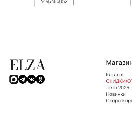
44
46
48
50
52
ELZA
Магази
Каталог
СКИДКИ/ОТ
Лето 2026
Новинки
Скоро в п