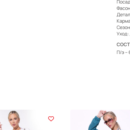
Посад
Фасон
Детал
Карма
Сезон
Уход:
СОСТ
П/э –