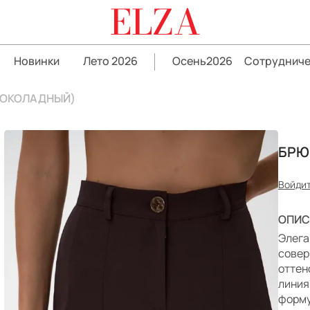
ELZA
Новинки
Лето 2026
Осень2026
Сотрудниче
ШОКОЛАДНЫЙ)
БРЮ
Войдит
ОПИС
Элега
совер
оттен
линия
форму