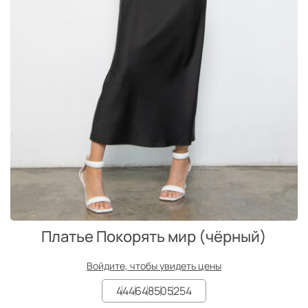
Платье Покорять мир (чёрный)
Войдите, чтобы увидеть цены
44
46
48
50
52
54