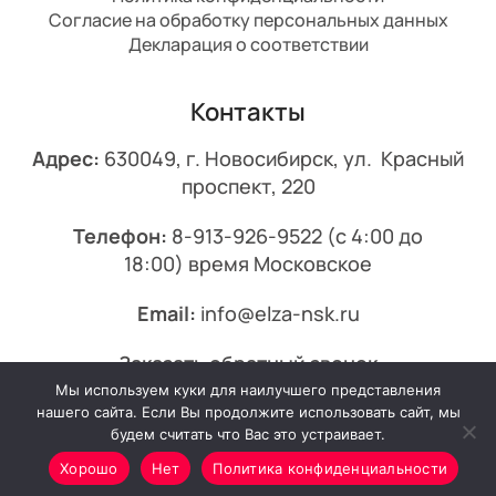
Согласие на обработку персональных данных
Декларация о соответствии
Контакты
Адрес:
630049, г. Новосибирск, ул. Красный
проспект, 220
Телефон:
8-913-926-9522
(с 4:00 до
18:00) время Московское
Email:
info@elza-nsk.ru
Заказать обратный звонок
Мы используем куки для наилучшего представления
© 2013-2026 Эльза.
нашего сайта. Если Вы продолжите использовать сайт, мы
будем считать что Вас это устраивает.
Хорошо
Нет
Политика конфиденциальности
Минимальный заказ от 7000₽