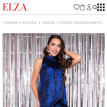
ELZA
ГЛАВНАЯ
КАТАЛОГ
ПЛАТЬЯ
ПЛАТЬЕ ИЗЫСКАННАЯ РОСКОШЬ (СИНИЙ)