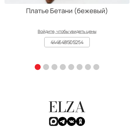
Платье Бетани (бежевый)
Войдите, чтобы увидеть цены
44
46
48
50
52
54
ELZA