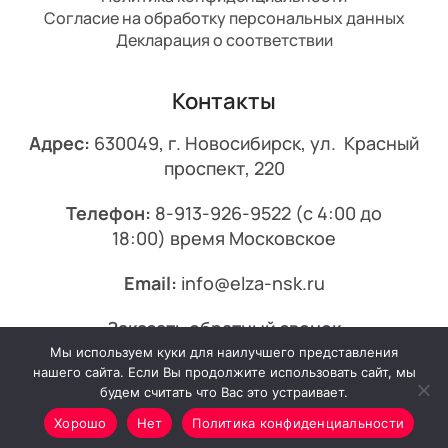
Согласие на обработку персональных данных
Декларация о соответствии
Контакты
Адрес:
630049, г. Новосибирск, ул. Красный
проспект, 220
Телефон:
8-913-926-9522
(с 4:00 до
18:00) время Московское
Email:
info@elza-nsk.ru
Заказать обратный звонок
Мы используем куки для наилучшего представления
© 2013-2026 Эльза.
нашего сайта. Если Вы продолжите использовать сайт, мы
будем считать что Вас это устраивает.
Хорошо
Нет
Политика конфиденциальности
Минимальный заказ от 7000₽