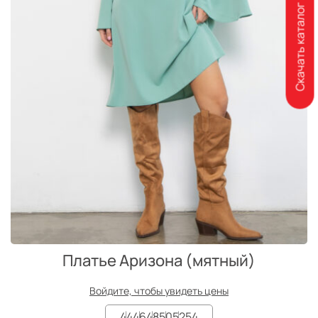
Скачать каталог
Платье Аризона (мятный)
Войдите, чтобы увидеть цены
44
46
48
50
52
54