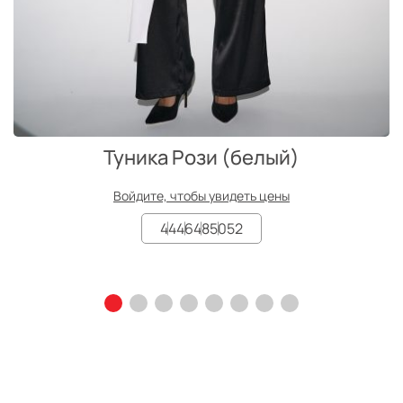
Туника Рози (белый)
Войдите, чтобы увидеть цены
44
46
48
50
52