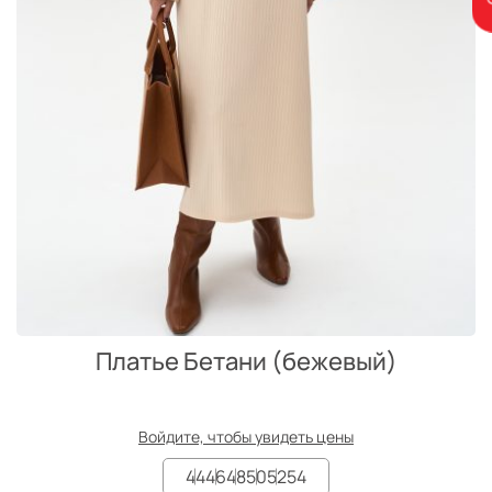
Платье Бетани (бежевый)
Войдите, чтобы увидеть цены
44
46
48
50
52
54