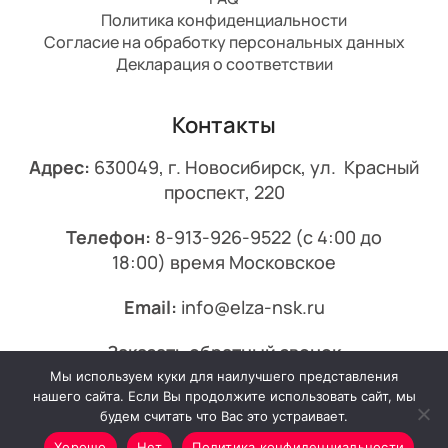
Политика конфиденциальности
Согласие на обработку персональных данных
Декларация о соответствии
Контакты
Адрес:
630049, г. Новосибирск, ул. Красный
проспект, 220
Телефон:
8-913-926-9522
(с 4:00 до
18:00) время Московское
Email:
info@elza-nsk.ru
Заказать обратный звонок
Мы используем куки для наилучшего представления
© 2013-2026 Эльза.
нашего сайта. Если Вы продолжите использовать сайт, мы
будем считать что Вас это устраивает.
Хорошо
Нет
Политика конфиденциальности