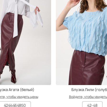
р
узка Агата (белый)
Блузка Лили (голу
те, чтобы увидеть цены
Войдите, чтобы увидет
42
44
46
48
50
42-48