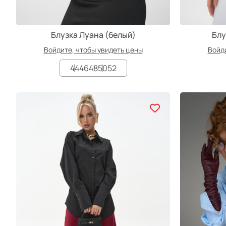
Блузка Луана (белый)
Блу
Войдите, чтобы увидеть цены
Войди
44
46
48
50
52