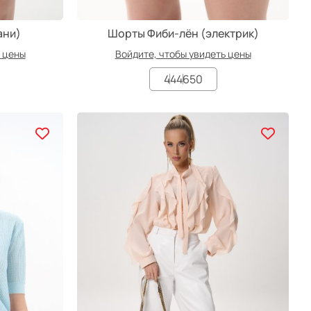
ани)
Шорты Фиби-лён (электрик)
ь цены
Войдите, чтобы увидеть цены
44
46
50