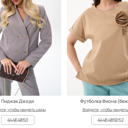
Пиджак Джоди
Футболка Фиона (бе
те, чтобы увидеть цены
Войдите, чтобы увидет
44
46
48
50
44
46
48
50
52