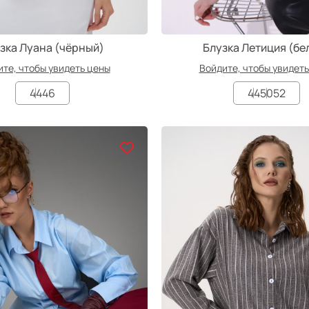
зка Луана (чёрный)
Блузка Летиция (бе
те, чтобы увидеть цены
Войдите, чтобы увидет
44
46
44
50
52