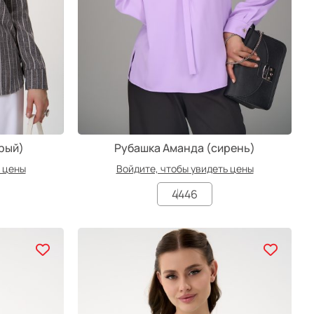
рый)
Рубашка Аманда (сирень)
ь цены
Войдите, чтобы увидеть цены
44
46