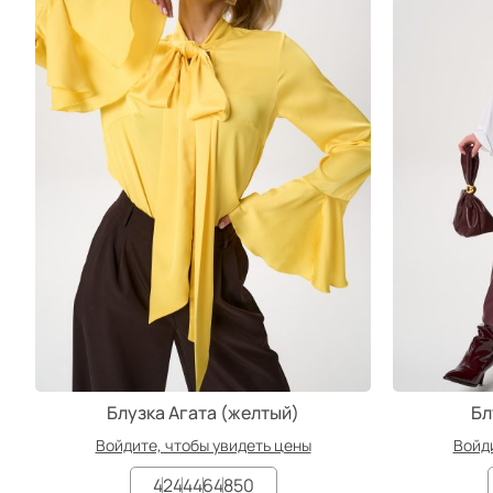
Блузка Агата (желтый)
Бл
Войдите, чтобы увидеть цены
Войди
42
44
46
48
50