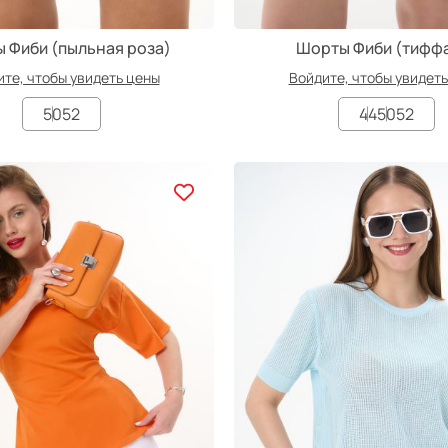
 Фиби (пыльная роза)
Шорты Фиби (тифф
те, чтобы увидеть цены
Войдите, чтобы увидет
50
52
44
50
52