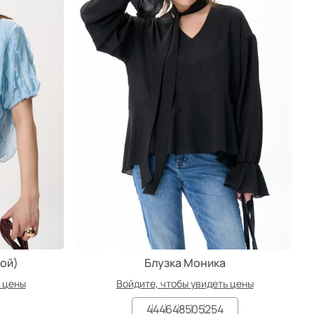
бой)
Блузка Моника
ь цены
Войдите, чтобы увидеть цены
44
46
48
50
52
54