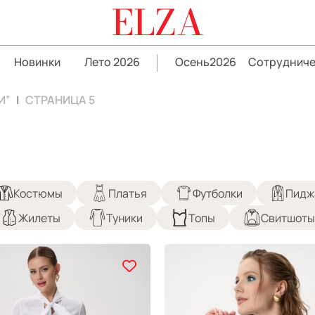
ELZA
Новинки
Лето 2026
Осень2026
Сотрудниче
И”
СТРАНИЦА 5
Костюмы
Платья
Футболки
Пидж
Жилеты
Туники
Топы
Свитшоты