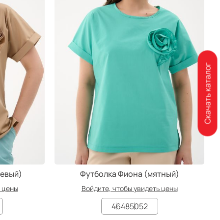
Скачать каталог
жевый)
Футболка Фиона (мятный)
ь цены
Войдите, чтобы увидеть цены
46
48
50
52