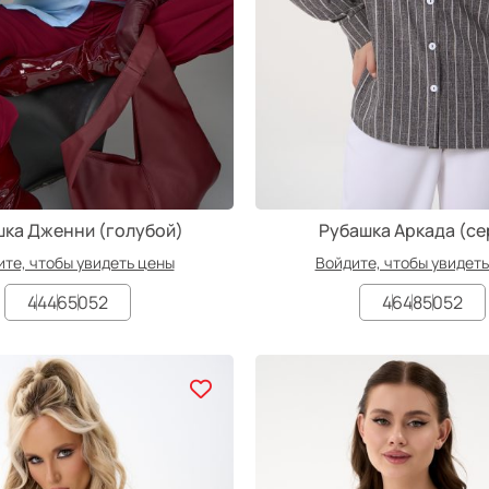
ка Дженни (голубой)
Рубашка Аркада (се
те, чтобы увидеть цены
Войдите, чтобы увидет
44
46
50
52
46
48
50
52