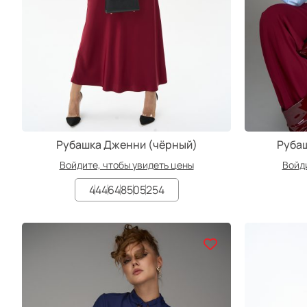
Рубашка Дженни (чёрный)
Рубаш
Войдите, чтобы увидеть цены
Войди
44
46
48
50
52
54