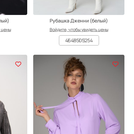
лый)
Рубашка Дженни (белый)
ь цены
Войдите, чтобы увидеть цены
46
48
50
52
54