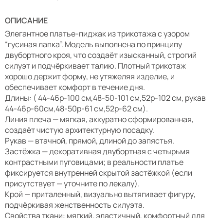
ОПИСАНИЕ
Элегантное платье-пиджак из трикотажа с узором
“гусиная лапка”. Модель выполнена по принципу
двубортного кроя, что создаёт изысканный, строгий
силуэт и подчёркивает талию. Плотный трикотаж
хорошо держит форму, не утяжеляя изделие, и
обеспечивает комфорт в течение дня.
Длины: ( 44-46р-100 см,48-50-101 см,52р-102 см, рукав
44-46р-60см,48-50р-61 см,52р-62 см).
Линия плеча — мягкая, аккуратно сформированная,
создаёт чистую архитектурную посадку.
Рукав — втачной, прямой, длиной до запястья.
Застёжка — декоративная двубортная с четырьмя
контрастными пуговицами; в реальности платье
фиксируется внутренней скрытой застёжкой (если
присутствует — уточните по лекалу).
Крой — приталенный, визуально вытягивает фигуру,
подчёркивая женственность силуэта.
Свойства ткани: мягкий, эластичный, комфортный для