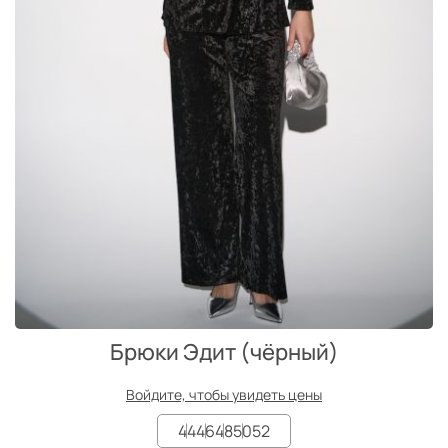
Брюки Эдит (чёрный)
Войдите, чтобы увидеть цены
44
46
48
50
52