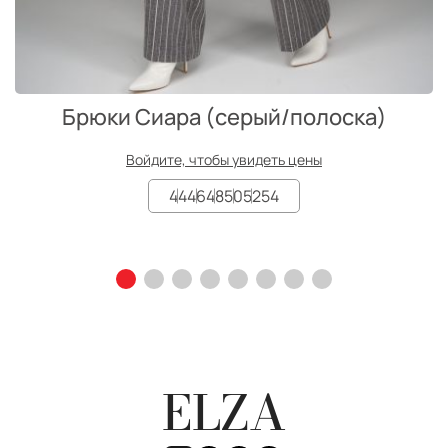
Брюки Сиара (серый/полоска)
Войдите, чтобы увидеть цены
44
46
48
50
52
54
ELZA