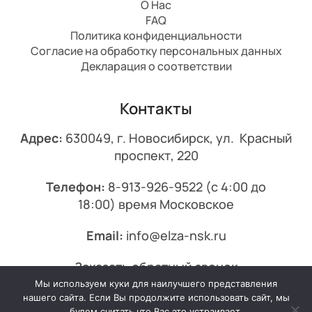
О Нас
FAQ
Политика конфиденциальности
Согласие на обработку персональных данных
Декларация о соответствии
Контакты
Адрес:
630049, г. Новосибирск, ул. Красный
проспект, 220
Телефон:
8-913-926-9522
(с 4:00 до
18:00) время Московское
Email:
info@elza-nsk.ru
Заказать обратный звонок
Мы используем куки для наилучшего представления
© 2013-2026 Эльза.
нашего сайта. Если Вы продолжите использовать сайт, мы
будем считать что Вас это устраивает.