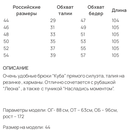
Российские
Обхват
Обхват
Длина
размеры
талии
бедер
44
29
47
104
46
31
49
105
48
33
51
105
50
35
53
105
52
37
55
105
54
39
57
105
ОПИСАНИЕ
Очень удобные брюки “Куба” прямого силуэта, талия на
резинке , карманы. Отлично сочетается с рубашкой
“Леона” , а также с туникой “Насладись моментом”.
Параметры модели: ОГ- 88 см, ОТ – 63см, ОБ – 96см,
рост – 172
Размер на модели: 44