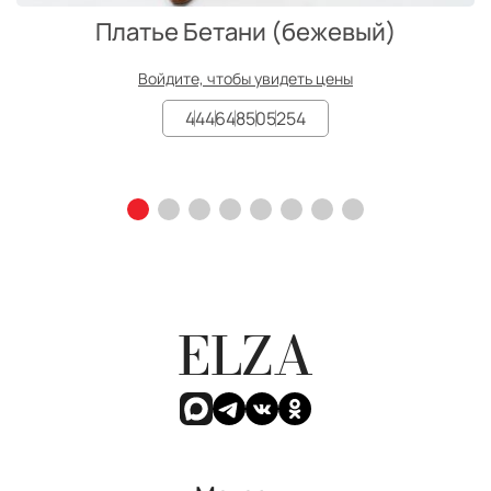
Платье Бетани (бежевый)
Войдите, чтобы увидеть цены
44
46
48
50
52
54
ELZA