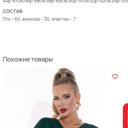
44р-87см,46р-88см,48р-89см,50р-91см,52р-92см,54р-93
СОСТАВ:
П/э – 60, вискоза – 30, эластан – 7
Похожие товары