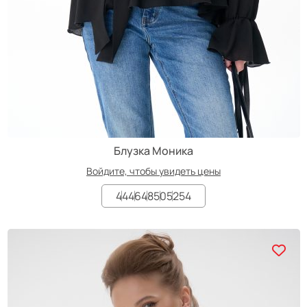
Блузка Моника
Войдите, чтобы увидеть цены
44
46
48
50
52
54