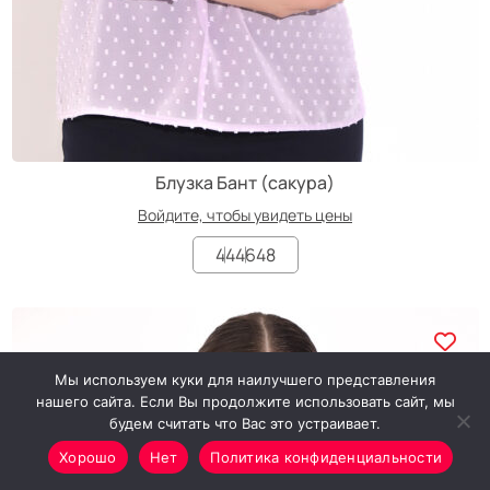
Блузка Бант (сакура)
Войдите, чтобы увидеть цены
44
46
48
Мы используем куки для наилучшего представления
нашего сайта. Если Вы продолжите использовать сайт, мы
будем считать что Вас это устраивает.
Хорошо
Нет
Политика конфиденциальности
Минимальный заказ от 7000₽