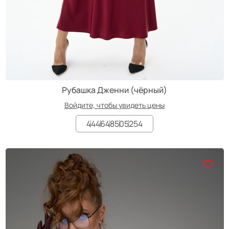
Рубашка Дженни (чёрный)
Войдите, чтобы увидеть цены
44
46
48
50
52
54