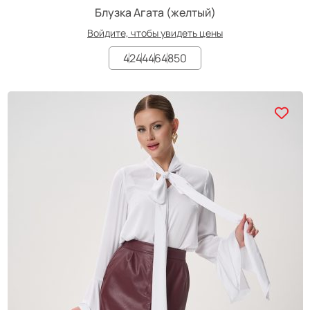
Блузка Агата (желтый)
Войдите, чтобы увидеть цены
42
44
46
48
50