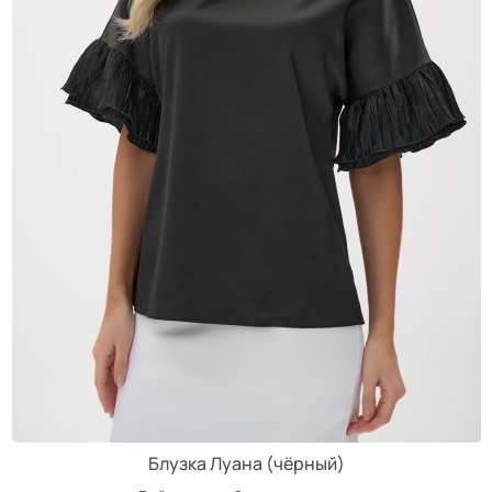
Блузка Луана (чёрный)