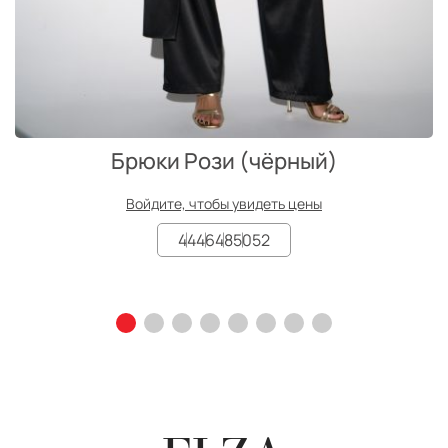
Брюки Рози (чёрный)
Войдите, чтобы увидеть цены
44
46
48
50
52