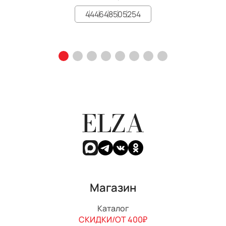
44
46
48
50
52
54
ELZA
Магазин
Каталог
СКИДКИ/ОТ 400₽