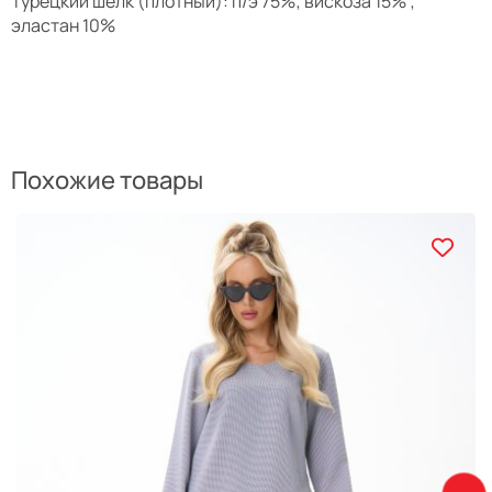
Турецкий шелк (плотный): п/э 75%; вискоза 15% ;
эластан 10%
Похожие товары