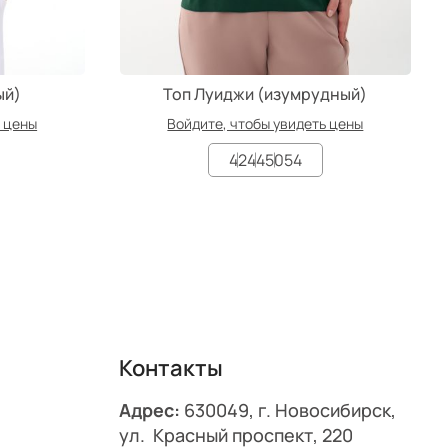
ый)
Топ Луиджи (изумрудный)
ь цены
Войдите, чтобы увидеть цены
42
44
50
54
Контакты
Адрес:
630049, г. Новосибирск,
ул. Красный проспект, 220