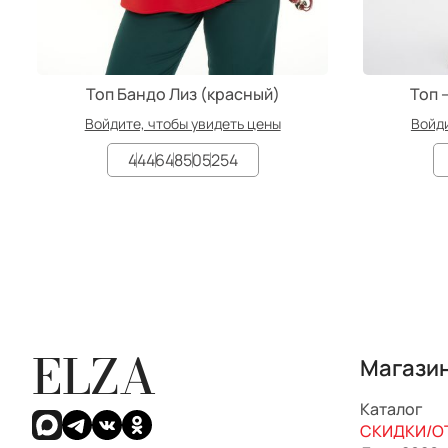
Топ Бандо Лиз (красный)
Топ 
Войдите, чтобы увидеть цены
Войди
44
46
48
50
52
54
ELZA
Магази
Каталог
СКИДКИ/ОТ