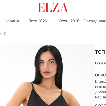
ELZA
Новинки
Лето 2026
Осень2026
Сотрудниче
ЫЙ)
ТОП
Войдит
ОПИС
Шелко
выход
добав
наш в
СОСТ