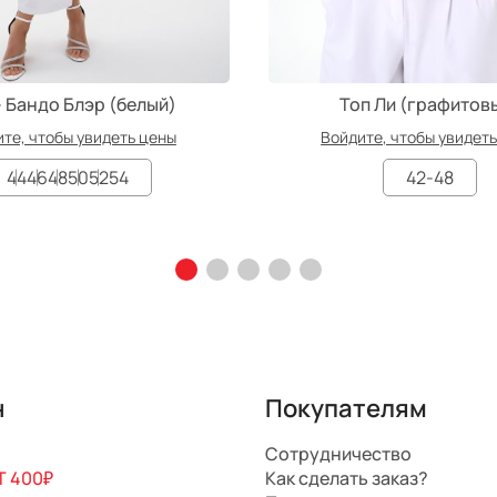
– Бандо Блэр (белый)
Топ Ли (графитов
те, чтобы увидеть цены
Войдите, чтобы увидет
44
46
48
50
52
54
42-48
н
Покупателям
Сотрудничество
 400₽
Как сделать заказ?