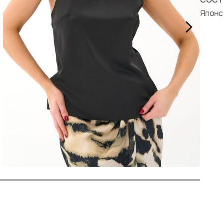
р
Японс
>