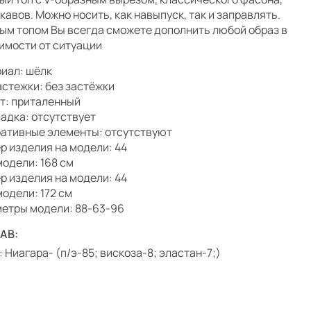
укавов. Можно носить, как навыпуск, так и заправлять.
ым топом Вы всегда сможете дополнить любой образ в
имости от ситуации
иал: шёлк
астежки: без застёжки
т: приталенный
адка: отсутствует
ативные элементы: отсутствуют
р изделия на модели: 44
модели: 168 см
р изделия на модели: 44
модели: 172 см
етры модели: 88-63-96
АВ:
: Ниагара- (п/э-85; вискоза-8; эластан-7;)