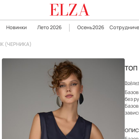
ELZA
Новинки
Лето 2026
Осень2026
Сотрудниче
К (ЧЕРНИКА)
ТОП
Войдит
Базов
без р
Базов
завис
ОПИС
Базов