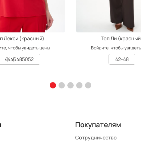
п Лекси (красный)
Топ Ли (красный
те, чтобы увидеть цены
Войдите, чтобы увидет
44
46
48
50
52
42-48
н
Покупателям
Сотрудничество