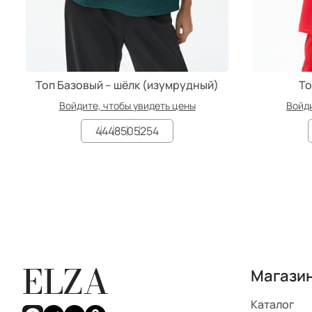
Топ Базовый – шёлк (изумрудный)
То
Войдите, чтобы увидеть цены
Войди
44
48
50
52
54
ELZA
Магази
Каталог