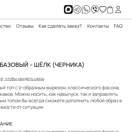
ство
Отзывы
Как сделать заказ?
Контакты
FAQ
 БАЗОВЫЙ – ШЁЛК (ЧЕРНИКА)
е, чтобы увидеть цены
ый топ с V-образным вырезом, классического фасона,
укавов. Можно носить, как навыпуск, так и заправлять.
ым топом Вы всегда сможете дополнить любой образ в
имости от ситуации
АНИЕ
ый топ с V-образным вырезом, классического фасона,