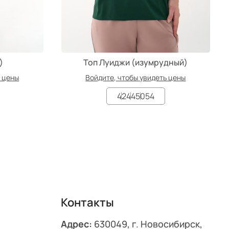
)
Топ Луиджи (изумрудный)
ь цены
Войдите, чтобы увидеть цены
42
44
50
54
Контакты
Адрес:
630049, г. Новосибирск,