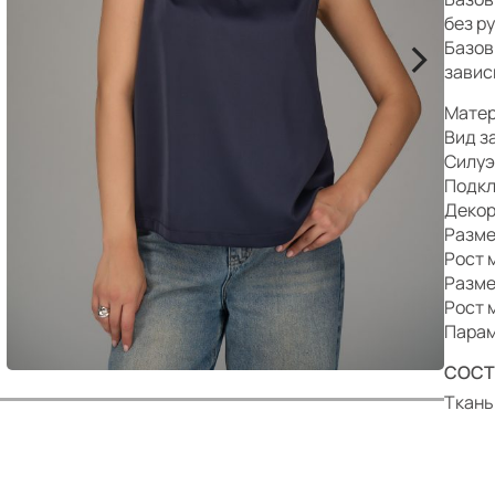
р
без р
>
Базов
завис
Матер
Вид з
Силуэ
Подкл
Декор
Разме
Рост 
Разме
Рост 
Парам
СОСТ
Ткань