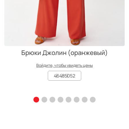
Брюки Джолин (оранжевый)
Войдите, чтобы увидеть цены
46
48
50
52