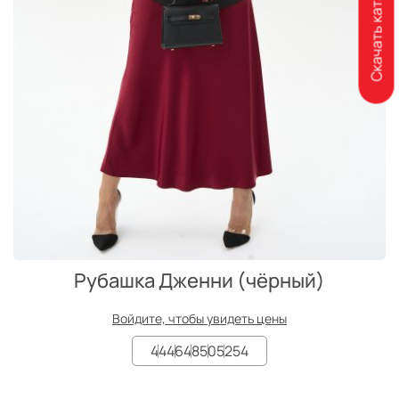
Скачать каталог
Рубашка Дженни (чёрный)
Войдите, чтобы увидеть цены
44
46
48
50
52
54