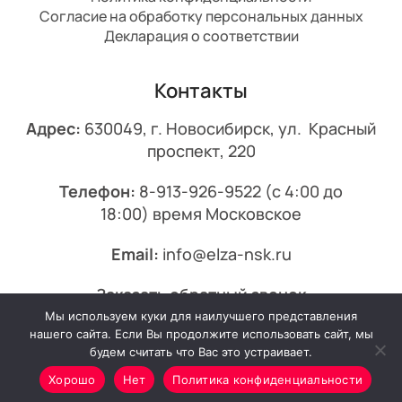
Согласие на обработку персональных данных
Декларация о соответствии
Контакты
Адрес:
630049, г. Новосибирск, ул. Красный
проспект, 220
Телефон:
8-913-926-9522
(с 4:00 до
18:00) время Московское
Email:
info@elza-nsk.ru
Заказать обратный звонок
Мы используем куки для наилучшего представления
© 2013-2026 Эльза.
нашего сайта. Если Вы продолжите использовать сайт, мы
будем считать что Вас это устраивает.
Хорошо
Нет
Политика конфиденциальности
Минимальный заказ от 7000₽