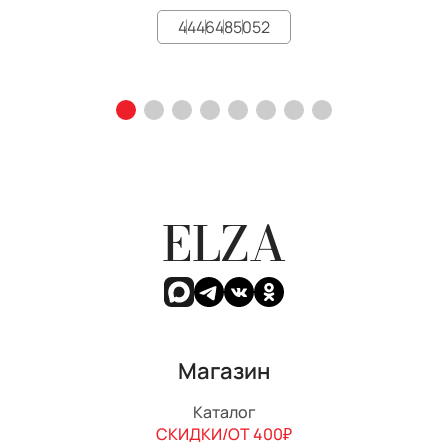
44
46
48
50
52
ELZA
Магазин
Каталог
СКИДКИ/ОТ 400₽