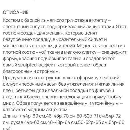
ОПИСАНИЕ
Костюм с баской из мягкого трикотажа в клетку —
элегантный силуэт, подчёркивающий линию талии. Этот
костюм создан для женщин, которые ценят
безупречную посадку, выразительный силуэт и
уверенность в каждом движении. Модель выполнена из
плотной костюмной ткани в мелкую клетку — она держит
форму, красиво подчёркивая талию и создавая тот
самый sculpted-эффект, который делает образ
благородным и стройным.
Продуманная конструкция жакета формирует чёткий
силуэт «песочные часы» без утяжеления: мягкая линия
плеч, рельефы для идеальной посадки по фигуре и
акцентная баска, плавно переходящая в прямую юбку
миди. Образ получается завершённым и утончённым —
классика с модным акцентом.
Длины: ( 44р-69 см,46-48р-70 см,50-52р-71 см,54р-72
см, рукав 44р-63 см,46-48р-64 см,50-52р-65 см,54р-66
см).