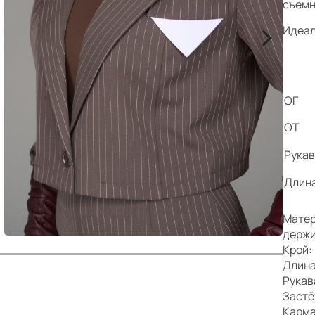
р
съемн
>
Идеал
ОГ
ОТ
Рука
Длин
Матер
держи
Крой:
Длина
Рукав
Застё
Карма