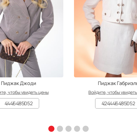
Пиджак Джоди
Пиджак Габриэл
те, чтобы увидеть цены
Войдите, чтобы увидет
44
46
48
50
52
42
44
46
48
50
52