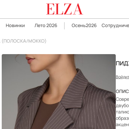
ELZA
Новинки
Лето 2026
Осень2026
Сотрудниче
 (ПОЛОСКА/МОККО)
ПИД
Войдит
ОПИС
Совре
двубо
талию
образ
акцен