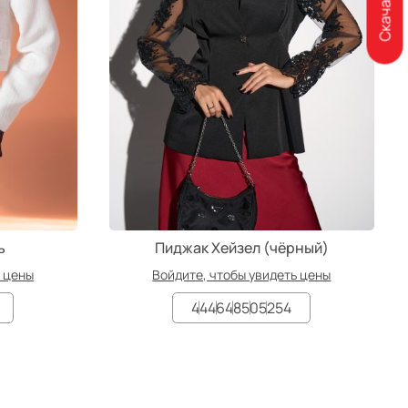
ь
Пиджак Хейзел (чёрный)
ь цены
Войдите, чтобы увидеть цены
44
46
48
50
52
54