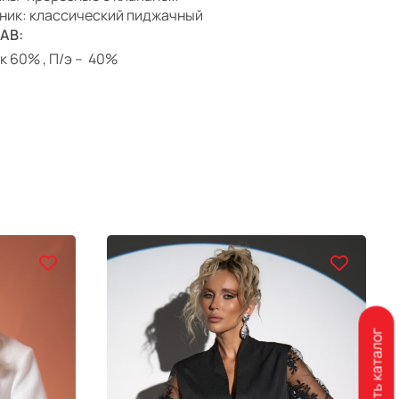
ник: классический пиджачный
АВ:
к 60% , П/э – 40%
Скачать каталог