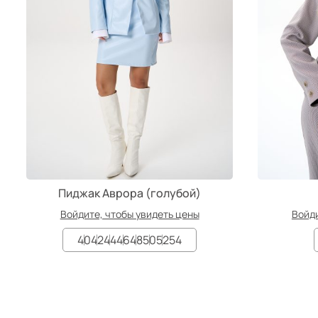
Пиджак Аврора (голубой)
Войдите, чтобы увидеть цены
Войди
40
42
44
46
48
50
52
54