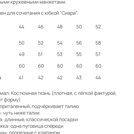
ыми кружевными манжетами.
ен для сочетания с юбкой “Сиара”.
44
46
48
50
52
50
52
54
56
58
49
51
53
55
57
в
60
60
60
60
60
а
41
42
42
43
44
иал: Костюмная ткань (плотная, с лёгкой фактурой,
т форму)
 приталенный, подчёркивает талию
: чуть ниже талии
а: длинные, классической посадки
жка: одна пуговица спереди
ны: прорезные с клапаном