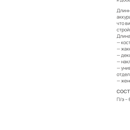
Длинн
аккур
что в
строй
Длина
— кос
— жак
— дек
— нак
— уни
отдел
— жен
СОСТ
П/э – 