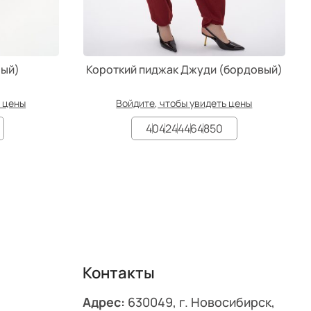
рый)
Короткий пиджак Джуди (бордовый)
ь цены
Войдите, чтобы увидеть цены
40
42
44
46
48
50
Контакты
Адрес:
630049, г. Новосибирск,