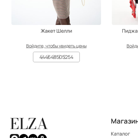
Жакет Шелли
Пиджа
Войдите, чтобы увидеть цены
Войди
44
46
48
50
52
54
ELZA
Магази
Каталог