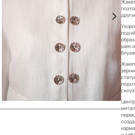
р
Жакет
поэто
>
други
Укоро
подчё
образ
шею и
блуза
Жакет
зерни
стату
подкл
силуэ
Центр
метал
перек
созда
карма
и доб