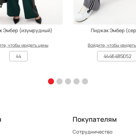
к Эмбер (изумрудный)
Пиджак Эмбер (се
те, чтобы увидеть цены
Войдите, чтобы увидет
44
44
46
48
50
52
н
Покупателям
Сотрудничество