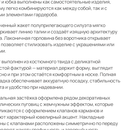
 и юбка выполнены как самостоятельные изделия,
му легко комбинируются как между собой, так и с
ми элементами гардероба.
ченный жакет полуприлегающего силуэта мягко
ркивает линию талии и создаёт изящную архитектуру
а. Лаконичная горловина без воротника открывает
 позволяет стилизовать изделие с украшениями или
ми.
 выполнен из костюмного твида с деликатной
стой фактурой — материал держит форму, выглядит
сно и при этом остаётся комфортным в носке. Полная
адка обеспечивает аккуратную посадку, стабильность
та и удобство при надевании.
альная застёжка оформлена рядом декоративных
лических пуговиц с жемчужным эффектом, которые
ликаются с оформлением клапанов карманов и
ют характерный ювелирный акцент. Накладные
ны с клапанами расположены симметрично по переду
авляют жакету графичность и завершённость.