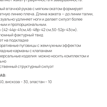
ый втачной рукав с мягким окатом формирует
атную линию плеча. Длина жакета — до линии талии,
изуально удлиняет ноги и делает силуэт более
ным и пропорциональным.
:(42-44р-41см,46-48р-42 см,50-52р-43см).
тюмный фактурный твид
ет на подкладке
оративные пуговицы с жемчужным эффектом
ладные карманы с клапанами
версальные изделия: можно носить комплектом и
ьно
ственный структурный силуэт
АВ:
60, вискоза – 30, эластан – 10