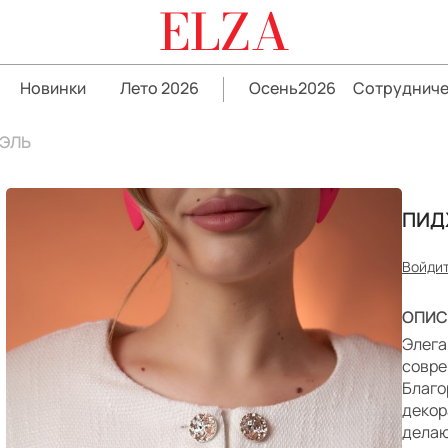
ELZA
Новинки
Лето 2026
Осень2026
Сотрудниче
ЭЛЬ
ПИД
Войдит
ОПИС
Элега
совре
Благо
декор
делаю