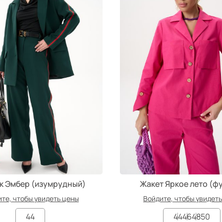
к Эмбер (изумрудный)
Жакет Яркое лето (ф
те, чтобы увидеть цены
Войдите, чтобы увидет
44
44
46
48
50