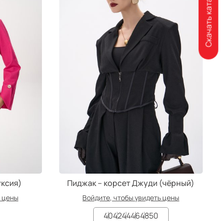
Скачать каталог
уксия)
Пиджак – корсет Джуди (чёрный)
ь цены
Войдите, чтобы увидеть цены
40
42
44
46
48
50