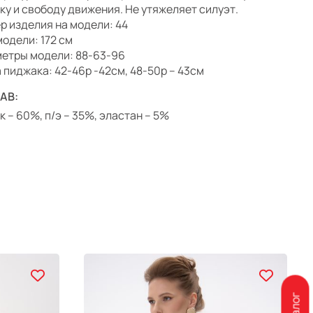
ку и свободу движения. Не утяжеляет силуэт.
р изделия на модели: 44
модели: 172 см
етры модели: 88-63-96
 пиджака: 42-46р -42см, 48-50р – 43см
АВ:
к – 60%, п/э – 35%, эластан – 5%