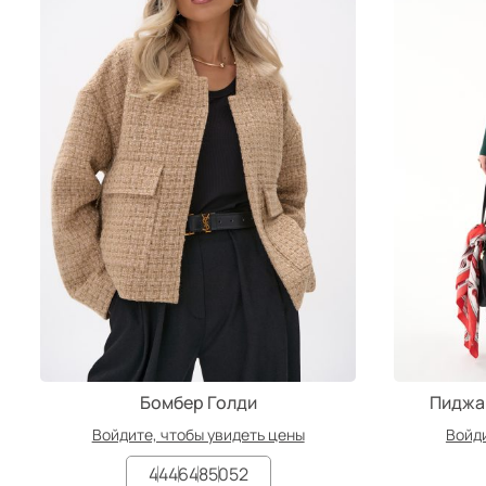
Бомбер Голди
Пиджа
Войдите, чтобы увидеть цены
Войди
44
46
48
50
52