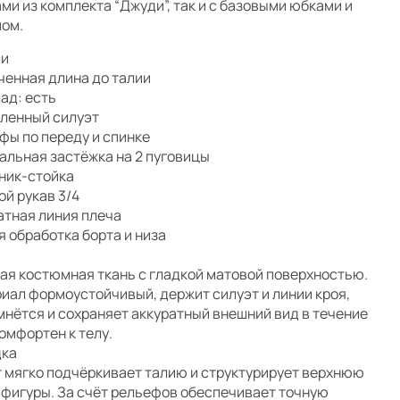
ми из комплекта “Джуди”, так и с базовыми юбками и
ом.
ли
ченная длина до талии
ад: есть
ленный силуэт
фы по переду и спинке
альная застёжка на 2 пуговицы
ник-стойка
ой рукав 3/4
атная линия плеча
я обработка борта и низа
ая костюмная ткань с гладкой матовой поверхностью.
иал формоустойчивый, держит силуэт и линии кроя,
мнётся и сохраняет аккуратный внешний вид в течение
Комфортен к телу.
дка
 мягко подчёркивает талию и структурирует верхнюю
 фигуры. За счёт рельефов обеспечивает точную