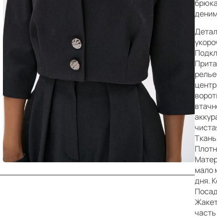
р
брюка
деним
>
Дета
укоро
Подкл
Прита
релье
центр
ворот
втачн
аккур
чиста
Ткань
Плотн
Матер
мало 
дня. 
Поса
Жакет
часть