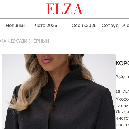
ELZA
Новинки
Лето 2026
Осень2026
Сотрудниче
ЖАК ДЖУДИ (ЧЁРНЫЙ)
КОР
Войдит
ОПИС
Укоро
талии
Лакон
чисто
совре