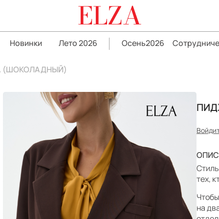
ELZA
Новинки
Лето 2026
Осень2026
Сотрудниче
А (ШОКОЛАДНЫЙ)
ПИД
Войдит
ОПИС
Стиль
тех, 
Чтобы
на дв
отдел