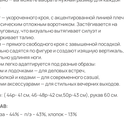
.
 — укороченного кроя, с акцентированной линией плеч
ссическим отложным воротником. Застёгивается на
пуговицу, что визуально вытягивает силуэт и
ркивает талию.
 — прямого свободного кроя с завышенной посадкой.
ьно садятся по фигуре и создают изящную вертикаль,
льно удлиняя ноги.
м легко адаптируется под разные образы:
ом и лодочками — для деловых встреч,
болкой и кедами — для современного casual,
ими аксессуарами — для стильных вечерних выходов.
 ( 44р- 41 см, 46-48р-42 см,50р-43 см), рукав 60 см.
АВ:
за – 44% – п/э – 43%, хлопок – 13%