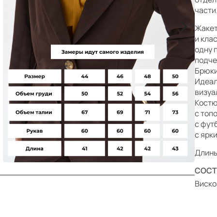
р
части
>
Жакет
и кла
одну 
подче
Брюки
Идеал
визуа
Костю
с топ
с фут
с ярк
Длины:
СОСТ
Виско