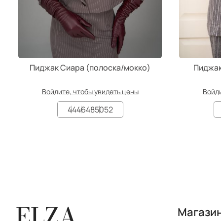
Пиджак Сиара (полоска/мокко)
Пиджак
Войдите, чтобы увидеть цены
Войди
44
46
48
50
52
ELZA
Магази