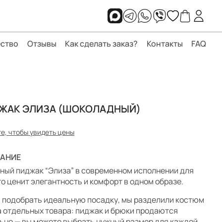
ство
Отзывы
Как сделать заказ?
Контакты
FAQ
ЖАК ЭЛИЗА (ШОКОЛАДНЫЙ)
е, чтобы увидеть цены
АНИЕ
ный пиджак “Элиза” в современном исполнении для
кто ценит элегантность и комфорт в одном образе.
 подобрать идеальную посадку, мы разделили костюм
а отдельных товара: пиджак и брюки продаются
ьно — вы можете выбрать нужный размер для каждой