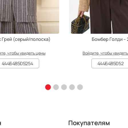
 Грей (серый/полоска)
Бомбер Голди – 
те, чтобы увидеть цены
Войдите, чтобы увидет
44
46
48
50
52
54
44
46
48
50
52
н
Покупателям