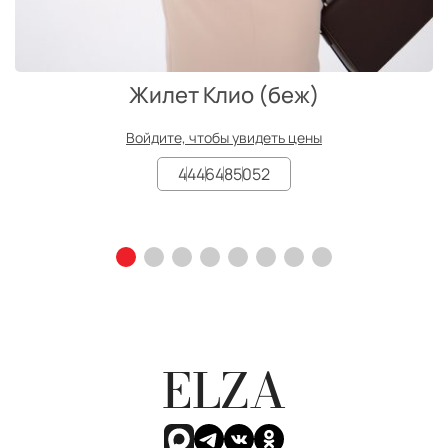
Жилет Клио (беж)
Войдите, чтобы увидеть цены
44
46
48
50
52
ELZA