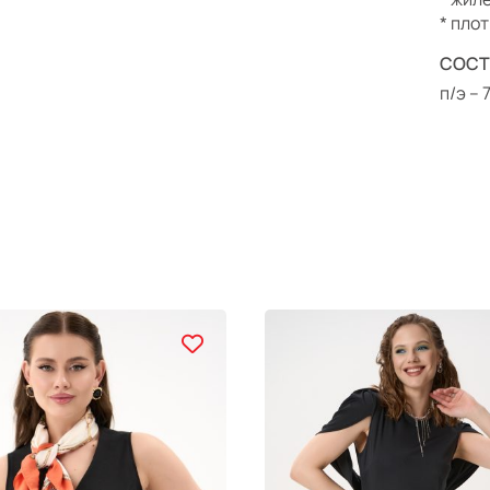
* пло
СОСТ
п/э –