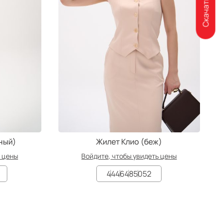
ный)
Жилет Клио (беж)
ь цены
Войдите, чтобы увидеть цены
44
46
48
50
52