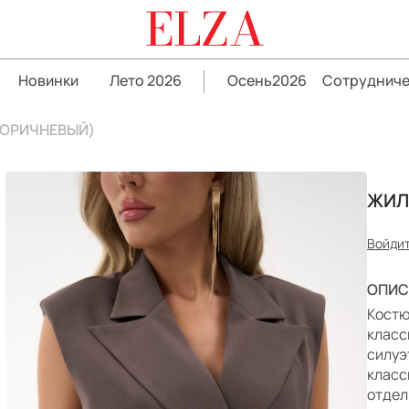
ELZA
Новинки
Лето 2026
Осень2026
Сотрудниче
КОРИЧНЕВЫЙ)
ЖИЛ
Войдит
ОПИС
Костю
класс
силуэ
класс
отдел