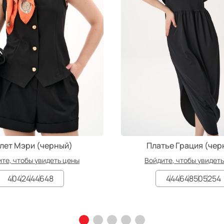
лет Мэри (черный)
Платье Грация (чер
те, чтобы увидеть цены
Войдите, чтобы увидет
40
42
44
46
48
44
46
48
50
52
54