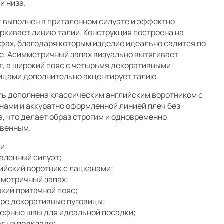
и низа.
 выполнен в приталенном силуэте и эффектно
ркивает линию талии. Конструкция построена на
фах, благодаря которым изделие идеально садится по
е. Асимметричный запах визуально вытягивает
т, а широкий пояс с четырьмя декоративными
ицами дополнительно акцентирует талию.
ь дополнена классическим английским воротником с
нами и аккуратно оформленной линией плеч без
а, что делает образ строгим и одновременно
венным.
и:
таленный силуэт;
лийский воротник с лацканами;
мметричный запах;
окий притачной пояс;
ыре декоративные пуговицы;
ьефные швы для идеальной посадки;
ет на подкладе;