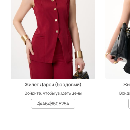
Жилет Дарси (бордовый)
Жи
Войдите, чтобы увидеть цены
Войди
44
46
48
50
52
54