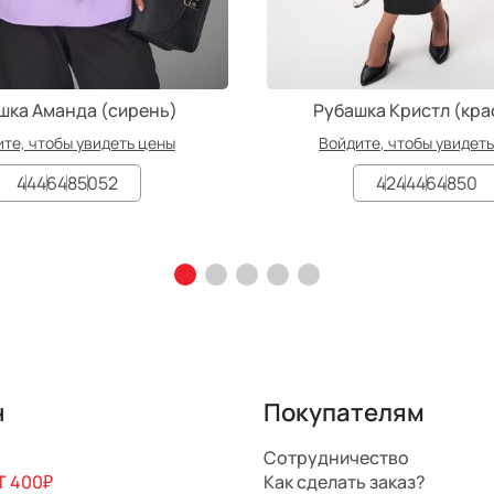
шка Аманда (сирень)
Рубашка Кристл (кра
те, чтобы увидеть цены
Войдите, чтобы увидет
44
46
48
50
52
42
44
46
48
50
н
Покупателям
Сотрудничество
 400₽
Как сделать заказ?