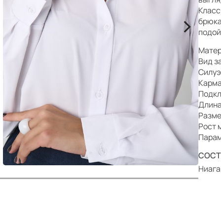
р
Класс
>
брюка
подой
Матер
Вид з
Силуэ
Карма
Подкл
Длина
Разме
Рост 
Парам
СОСТ
Ниага