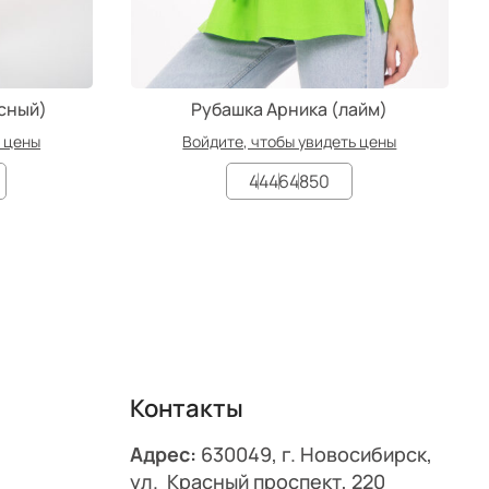
сный)
Рубашка Арника (лайм)
ь цены
Войдите, чтобы увидеть цены
44
46
48
50
Контакты
Адрес:
630049, г. Новосибирск,
ул. Красный проспект, 220