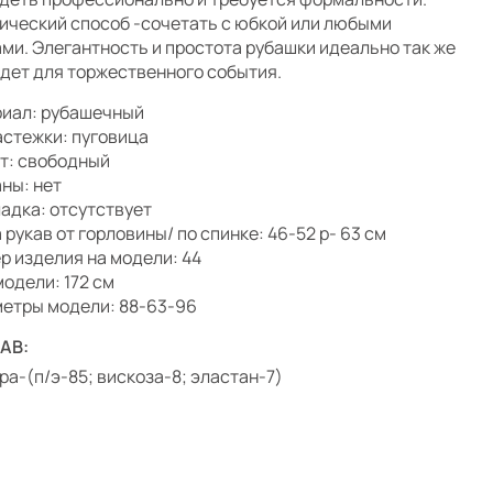
ический способ -сочетать с юбкой или любыми
ми. Элегантность и простота рубашки идеально так же
дет для торжественного события.
иал: рубашечный
астежки: пуговица
т: свободный
ны: нет
адка: отсутствует
 рукав от горловины/ по спинке: 46-52 р- 63 см
р изделия на модели: 44
модели: 172 см
етры модели: 88-63-96
АВ:
ра-(п/э-85; вискоза-8; эластан-7)