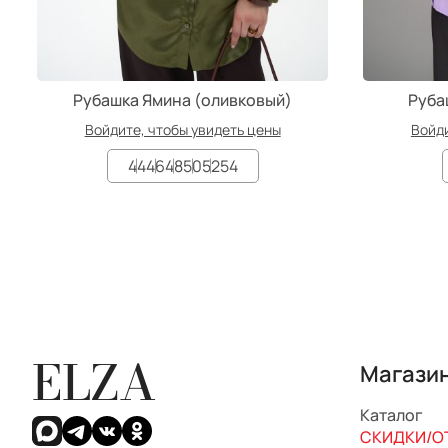
Рубашка Ямина (оливковый)
Руба
Войдите, чтобы увидеть цены
Войди
44
46
48
50
52
54
ELZA
Магази
Каталог
СКИДКИ/ОТ