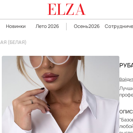
ELZA
Новинки
Лето 2026
Осень2026
Сотрудниче
АЯ (БЕЛАЯ)
РУБ
Войдит
Лучши
профе
ОПИС
“Базо
любой
выгля