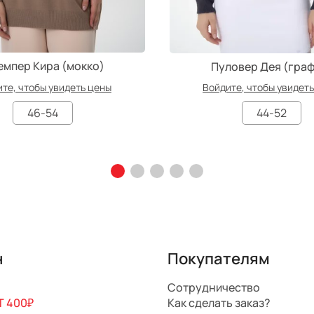
мпер Кира (мокко)
Пуловер Дея (граф
те, чтобы увидеть цены
Войдите, чтобы увидет
46-54
44-52
н
Покупателям
Сотрудничество
 400₽
Как сделать заказ?