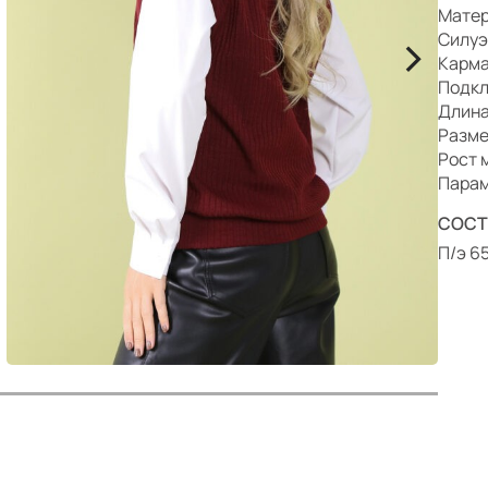
р
Матер
>
Силуэ
Карма
Подкл
Длина:
Разме
Рост 
Парам
СОСТ
П/э 6