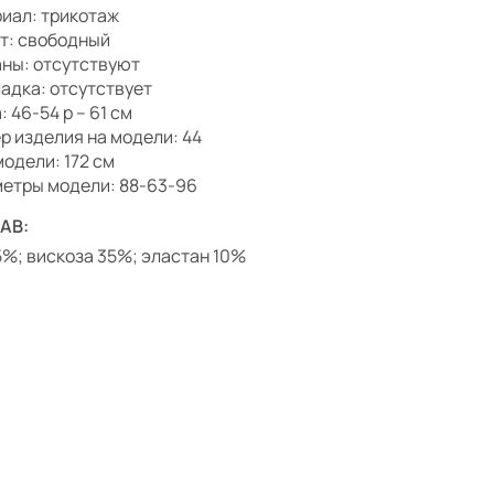
иал: трикотаж
т: свободный
ны: отсутствуют
адка: отсутствует
 46-54 р – 61 см
р изделия на модели: 44
модели: 172 см
етры модели: 88-63-96
АВ:
5%; вискоза 35%; эластан 10%