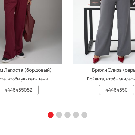
м Лакоста (бордовый)
Брюки Элиза (сер
те, чтобы увидеть цены
Войдите, чтобы увидет
44
46
48
50
52
44
46
48
50