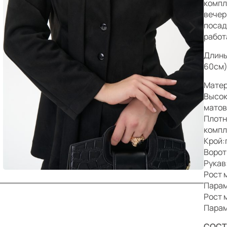
р
компл
вечер
>
посад
работ
Длины
60см)
Мате
Высок
матов
Плотн
компл
Крой:
Ворот
Рукав
Рост 
Парам
Рост 
Парам
СОСТ