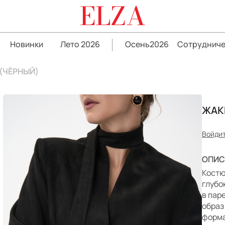
ELZA
Новинки
Лето 2026
Осень2026
Сотрудниче
(ЧЁРНЫЙ)
ЖАК
Войдит
ОПИС
Костю
глубо
в пар
образ
форма