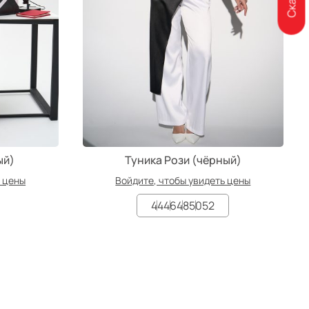
ый)
Туника Рози (чёрный)
ь цены
Войдите, чтобы увидеть цены
44
46
48
50
52