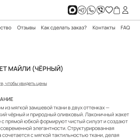
ство
Отзывы
Как сделать заказ?
Контакты
FAQ
ЕТ МАЙЛИ (ЧЁРНЫЙ)
е, чтобы увидеть цены
АНИЕ
м из мягкой замшевой ткани в двух оттенках —
кий чёрный и природный оливковый. Лаконичный жакет
е с прямой юбкой формируют чистый силуэт и создают
 современной элегантности. Структурированная
 сочетается с мягкой тактильностью ткани, делая