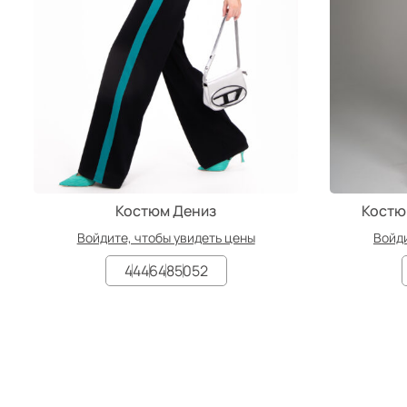
Костюм Дениз
Костю
Войдите, чтобы увидеть цены
Войди
44
46
48
50
52