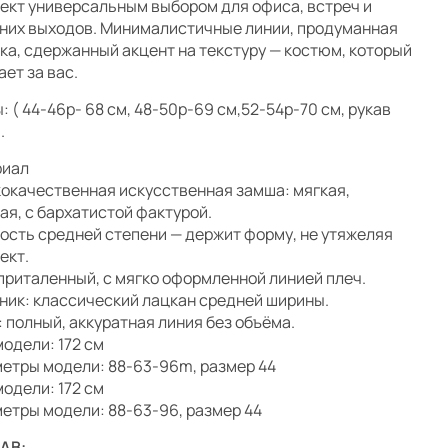
ект универсальным выбором для офиса, встреч и
них выходов. Минималистичные линии, продуманная
ка, сдержанный акцент на текстуру — костюм, который
ает за вас.
: ( 44-46р- 68 см, 48-50р-69 см,52-54р-70 см, рукав
.
риал
окачественная искусственная замша: мягкая,
ая, с бархатистой фактурой.
ость средней степени — держит форму, не утяжеляя
ект.
приталенный, с мягко оформленной линией плеч.
ник: классический лацкан средней ширины.
: полный, аккуратная линия без объёма.
модели: 172 см
етры модели: 88-63-96m, размер 44
модели: 172 см
етры модели: 88-63-96, размер 44
АВ: