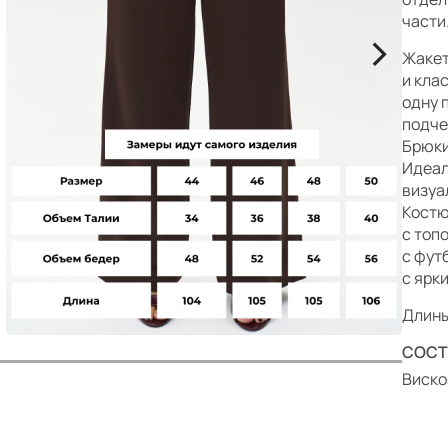
р
части
>
Жакет
и кла
одну 
подче
Брюки
Идеал
визуа
Костю
с топ
с фут
с ярк
Длины
СОСТ
Виско