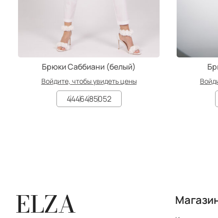
Брюки Саббиани (белый)
Бр
Войдите, чтобы увидеть цены
Войди
44
46
48
50
52
ELZA
Магази