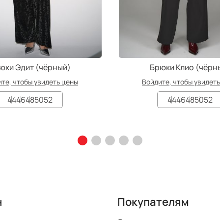
юки Эдит (чёрный)
Брюки Клио (чёрн
те, чтобы увидеть цены
Войдите, чтобы увидет
44
46
48
50
52
44
46
48
50
52
н
Покупателям