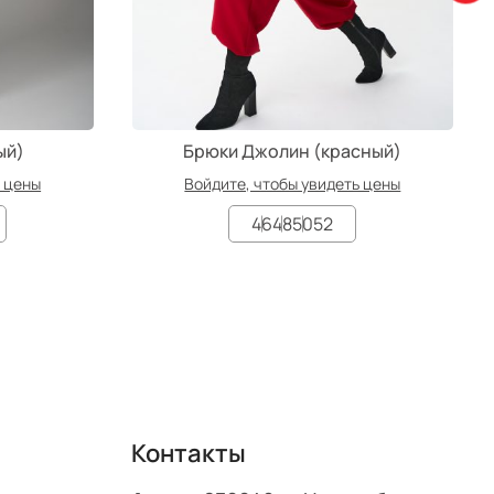
ый)
Брюки Джолин (красный)
ь цены
Войдите, чтобы увидеть цены
46
48
50
52
Контакты