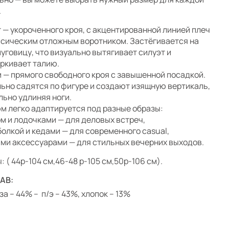
.
 — укороченного кроя, с акцентированной линией плеч
ссическим отложным воротником. Застёгивается на
пуговицу, что визуально вытягивает силуэт и
ркивает талию.
 — прямого свободного кроя с завышенной посадкой.
ьно садятся по фигуре и создают изящную вертикаль,
льно удлиняя ноги.
м легко адаптируется под разные образы:
ом и лодочками — для деловых встреч,
болкой и кедами — для современного casual,
ими аксессуарами — для стильных вечерних выходов.
: ( 44р-104 см,46-48 р-105 см,50р-106 см).
АВ:
за – 44% – п/э – 43%, хлопок – 13%