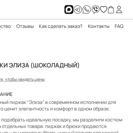
ство
Отзывы
Как сделать заказ?
Контакты
FAQ
КИ ЭЛИЗА (ШОКОЛАДНЫЙ)
е, чтобы увидеть цены
АНИЕ
ный пиджак “Элиза” в современном исполнении для
кто ценит элегантность и комфорт в одном образе.
 подобрать идеальную посадку, мы разделили костюм
а отдельных товара: пиджак и брюки продаются
ьно — вы можете выбрать нужный размер для каждой