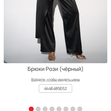
Брюки Рози (чёрный)
Войдите, чтобы увидеть цены
44
46
48
50
52