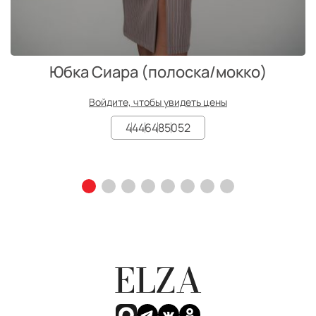
Юбка Сиара (полоска/мокко)
Войдите, чтобы увидеть цены
44
46
48
50
52
ELZA