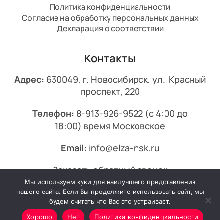
Политика конфиденциальности
Согласие на обработку персональных данных
Декларация о соответствии
Контакты
Адрес:
630049, г. Новосибирск, ул. Красный
проспект, 220
Телефон:
8-913-926-9522
(с 4:00 до
18:00) время Московское
Email:
info@elza-nsk.ru
Заказать обратный звонок
Мы используем куки для наилучшего представления
© 2013-2026 Эльза.
нашего сайта. Если Вы продолжите использовать сайт, мы
будем считать что Вас это устраивает.
Хорошо
Нет
Политика конфиденциальности
Минимальный заказ от 7000₽