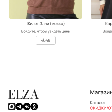
Жилет Элли (мокко)
Кар
Войдите, чтобы увидеть цены
Войди
46
48
ELZA
Магази
Каталог
СКИДКИ/ОТ