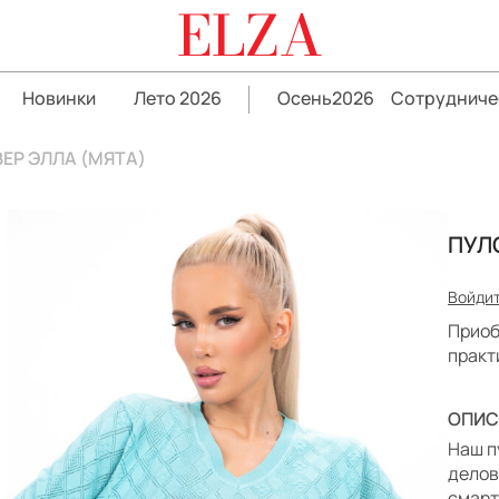
ELZA
Новинки
Лето 2026
Осень2026
Сотрудниче
ЕР ЭЛЛА (МЯТА)
ПУЛ
Войдит
Приоб
практ
ОПИС
Наш п
делов
смарт