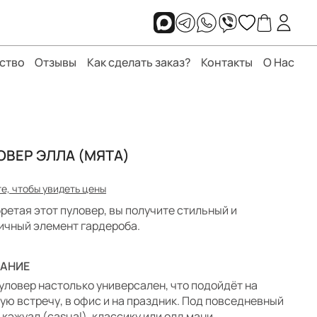
ство
Отзывы
Как сделать заказ?
Контакты
О Нас
ОВЕР ЭЛЛА (МЯТА)
е, чтобы увидеть цены
ретая этот пуловер, вы получите стильный и
ичный элемент гардероба.
АНИЕ
уловер настолько универсален, что подойдёт на
ую встречу, в офис и на праздник. Под повседневный
 кэжуал (casual), классику или олд мани.