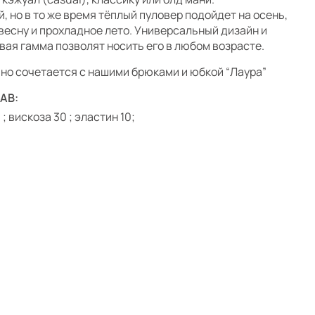
й, но в то же время тёплый пуловер подойдет на осень,
 весну и прохладное лето. Универсальный дизайн и
вая гамма позволят носить его в любом возрасте.
но сочетается с нашими брюками и юбкой “Лаура”
АВ:
 ; вискоза 30 ; эластин 10;