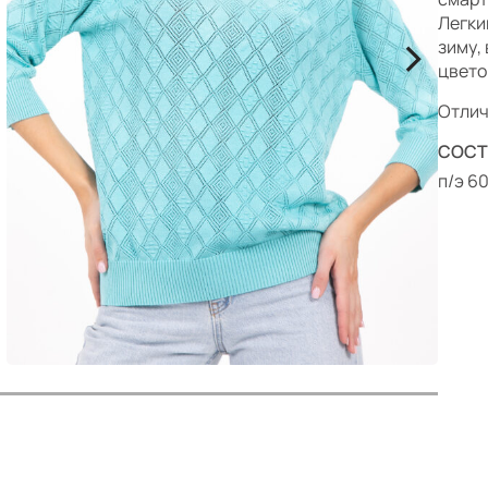
р
Легки
>
зиму,
цвето
Отлич
СОСТ
п/э 60