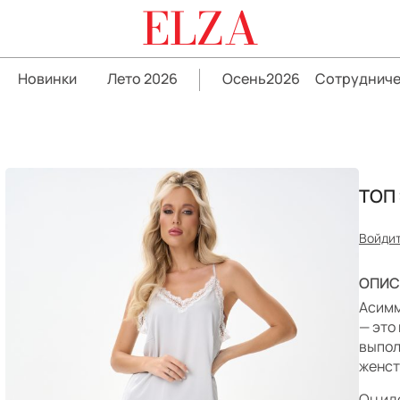
ELZA
Новинки
Лето 2026
Осень2026
Сотрудниче
ТОП
Войдит
ОПИС
Асимм
— это
выпол
женст
Он ид