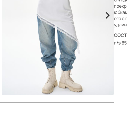
р
прекр
>
юбкам
его с
удлин
СОСТ
п/э 8