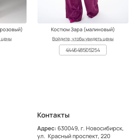
 розовый)
Костюм Зара (малиновый)
ь цены
Войдите, чтобы увидеть цены
44
46
48
50
52
54
Контакты
Адрес:
630049, г. Новосибирск,
ул. Красный проспект, 220