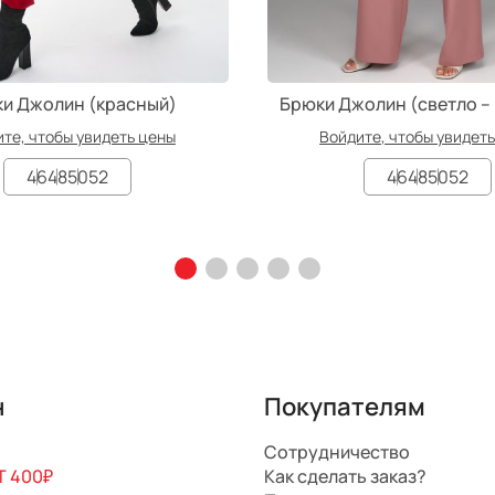
и Джолин (красный)
Брюки Джолин (светло –
те, чтобы увидеть цены
Войдите, чтобы увидет
46
48
50
52
46
48
50
52
н
Покупателям
Сотрудничество
 400₽
Как сделать заказ?