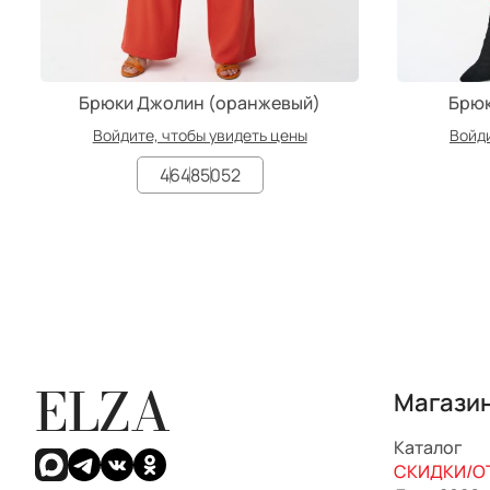
Брюки Джолин (оранжевый)
Брюк
Войдите, чтобы увидеть цены
Войди
46
48
50
52
ELZA
Магази
Каталог
СКИДКИ/ОТ